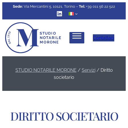
Sede:
Via Mercantini 5, 10121, Torino –
Tel:
+39 011 56 22 522
LinkedIn
Contattaci
STUDIO NOTARILE MORONE
/
Servizi
/
Diritto
societario
DIRITTO SOCIETARIO